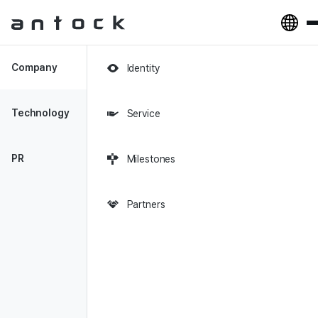
Antock Homepage
Company
Identity
Announcement
Technology
Service
PR
Milestones
데이터 사이언스 팀장 채용
Partners
2026-01-02
2024년 미래 청년 일자리 사업 참여자 모집
2024-05-10
[KoEF] 소셜벤처 비즈니스 클리닉_3rd
2023-08-11