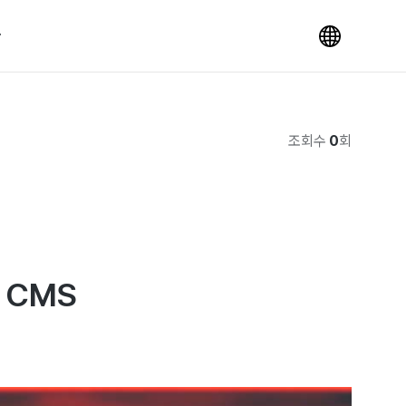
조회수
0
회
h CMS