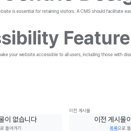
bsite is essential for retaining visitors. A CMS should facilitate ea
ibility Featur
ke your website accessible to all users, including those with disab
이전 게시물
물이 없습니다
이전 게시물
로 돌아가기
목록
으로 