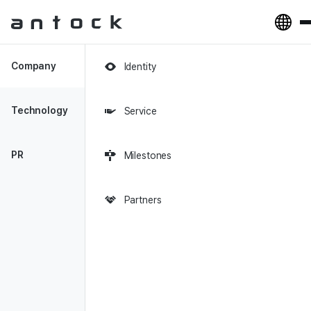
Antock Homepage
Company
Identity
2019-11-15
Technology
Service
금융 정보 불평등, 핀테크로 해결해요!
_ ㈜앤톡 [출처] 금융 정보 불평등,
PR
Milestones
핀테크로 해결해요! _ ㈜앤톡
Partners