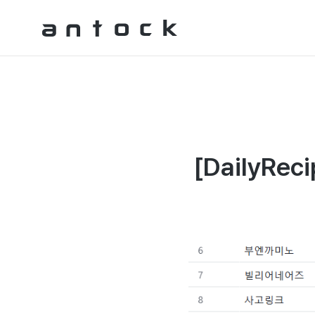
Antock Homepage
[DailyR