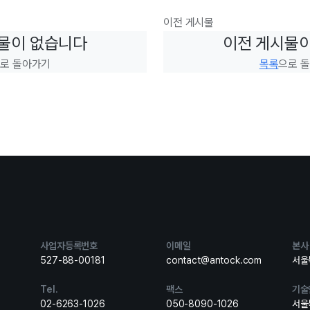
이전 게시물
물이 없습니다
이전 게시물
로 돌아가기
목록
으로 
사업자등록번호
이메일
본사
527-88-00181
contact@antock.com
서울특
Tel.
팩스
기술
02-6263-1026
050-8090-1026
서울특