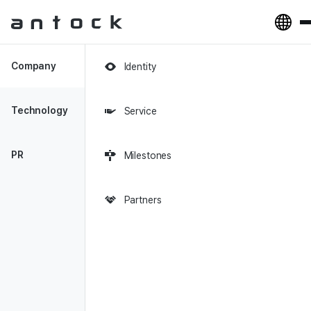
Antock Homepage
Company
Identity
2024-08-16
|
유니콘팩토리
|
박재준
Technology
Service
[투데이 窓] 파워포인트와 헤어질 결심
PR
Milestones
Partners