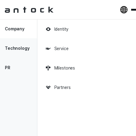
Antock Homepage
Company
Identity
2025-10-23
|
매일경제
|
LEE Youngwook
Technology
Service
금융 혁신 이끄는 스타트업들 디캠프서
협업 노하우 공유
PR
Milestones
Partners