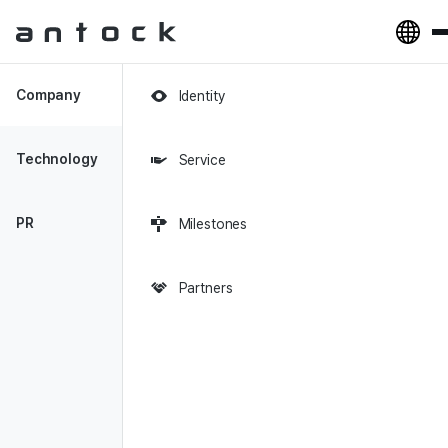
Antock Homepage
Company
Identity
2019-07-24
|
중소벤처신문
|
신지민
Technology
Service
중소벤처신문 스타트업 CEO 36번째
인터뷰, 앤톡(Antock)
PR
Milestones
Partners