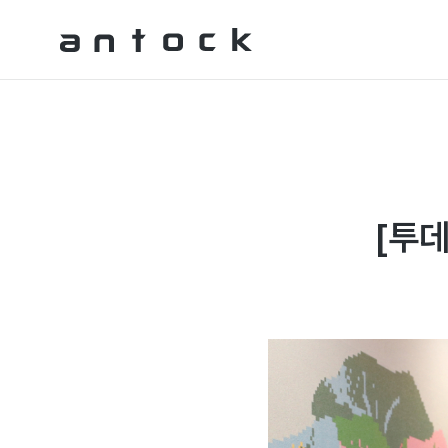
Antock Homepage
[투데