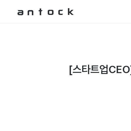
Antock Homepage
[스타트업CEO]